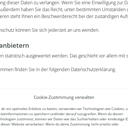
g dieser Daten zu verlangen. Wenn Sie eine Einwilligung zur D
n. Außerdem haben Sie das Recht, unter bestimmten Umständen 
ren steht Ihnen ein Beschwerderecht bei der zuständigen Auf
schutz können Sie sich jederzeit an uns wenden.
­anbietern
en statistisch ausgewertet werden. Das geschieht vor allem m
rammen finden Sie in der folgenden Datenschutzerklärung.
Cookie-Zustimmung verwalten
ndem Anbieter:
dir ein optimales Erlebnis zu bieten, verwenden wir Technologien wie Cookies, 
äteinformationen zu speichern und/oder darauf zuzugreifen. Wenn du diesen
hnologien zustimmst, können wir Daten wie das Surfverhalten oder eindeutige I
111, 51149, Köln (nachfolgend Host Europe) Wenn Sie unsere W
 dieser Website verarbeiten. Wenn du deine Zustimmung nicht erteilst oder