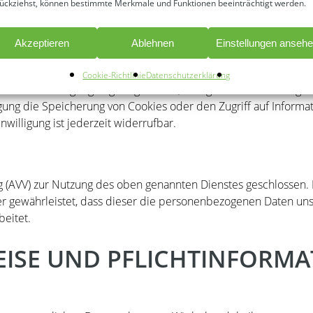
ückziehst, können bestimmte Merkmale und Funktionen beeinträchtigt werden.
von Host Europe:
https://www.hosteurope.de/AGB/Datenschutze
Akzeptieren
Ablehnen
Einstellungen anseh
age von Art. 6 Abs. 1 lit. f DSGVO. Wir haben ein berechtigtes 
Cookie-Richtlinie
Datenschutzerklärung
ende Einwilligung abgefragt wurde, erfolgt die Verarbeitung auss
ung die Speicherung von Cookies oder den Zugriff auf Informati
willigung ist jederzeit widerrufbar.
g (AVV) zur Nutzung des oben genannten Dienstes geschlossen. 
der gewährleistet, dass dieser die personenbezogenen Daten u
eitet.
EISE UND PFLICHT­INFORM