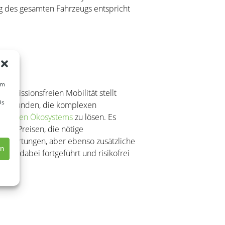
ng des gesamten Fahrzeugs entspricht
um
 emissionsfreien Mobilität stellt
Ds
ützt Kunden, die komplexen
pletten Ökosystems
zu lösen. Es
gen Preisen, die nötige
 & Wartungen, aber ebenso zusätzliche
en
en dabei fortgeführt und risikofrei