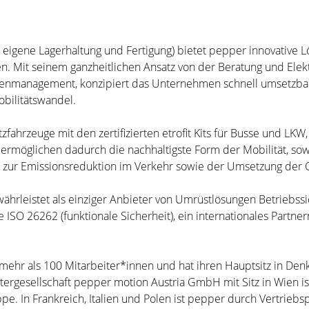
 eigene Lagerhaltung und Fertigung) bietet pepper innovative Lö
 Mit seinem ganzheitlichen Ansatz von der Beratung und Elektri
ottenmanagement, konzipiert das Unternehmen schnell umsetzbare
bilitätswandel.
hrzeuge mit den zertifizierten etrofit Kits für Busse und LKW,
ermöglichen dadurch die nachhaltigste Form der Mobilität, sow
g zur Emissionsreduktion im Verkehr sowie der Umsetzung der C
ewährleistet als einziger Anbieter von Umrüstlösungen Betriebss
ISO 26262 (funktionale Sicherheit), ein internationales Partner
ehr als 100 Mitarbeiter*innen und hat ihren Hauptsitz in Den
rgesellschaft pepper motion Austria GmbH mit Sitz in Wien is
. In Frankreich, Italien und Polen ist pepper durch Vertriebsp