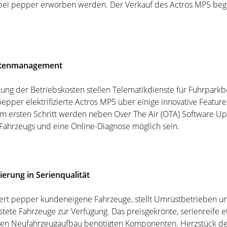
bei pepper erworben werden. Der Verkauf des Actros MP5 beginnt
lottenmanagement
ung der Betriebskosten stellen Telematikdienste für Fuhrpark
epper elektrifizierte Actros MP5 über einige innovative Feature
 Im ersten Schritt werden neben Over The Air (OTA) Software Up
Fahrzeugs und eine Online-Diagnose möglich sein.
ierung in Serienqualität
iziert pepper kundeneigene Fahrzeuge, stellt Umrüstbetrieben u
te Fahrzeuge zur Verfügung. Das preisgekrönte, serienreife etro
inen Neufahrzeugaufbau benötigten Komponenten. Herzstück de