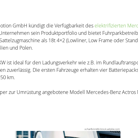
otion GmbH kündigt die Verfügbarkeit des
elektrifizierten Me
as Unternehmen sein Produktportfolio und bietet Fuhrparkbet
attelzugmaschine als 18t 4×2 (Lowliner, Low Frame oder Stand
alien und Polen.
e LKW ist ideal für den Ladungsverkehr wie z.B. im Rundlauftran
en zuverlässig. Die ersten Fahrzeuge erhalten vier Batteriepac
250 km.
pepper zur Umrüstung angebotene Modell Mercedes-Benz Actros
scharfsinn86/stock.adobe.com