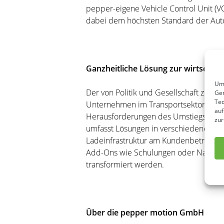
pepper-eigene Vehicle Control Unit (V
dabei dem höchsten Standard der Autom
Ganzheitliche Lösung zur wirtschaf
Um 
Der von Politik und Gesellschaft zuneh
Ger
Tec
Unternehmen im Transportsektor vor g
auf
Herausforderungen des Umstiegs auf ei
zur
umfasst Lösungen in verschiedenen Mod
Ladeinfrastruktur am Kundenbetriebsho
Add-Ons wie Schulungen oder Nachhalti
transformiert werden.
Über die pepper motion GmbH