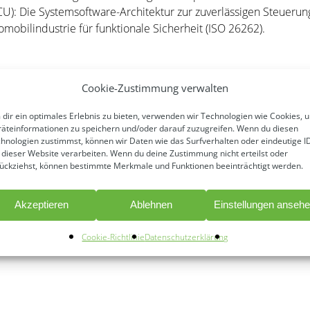
CU): Die Systemsoftware-Architektur zur zuverlässigen Steueru
obilindustrie für funktionale Sicherheit (ISO 26262).
Cookie-Zustimmung verwalten
tlichen Dekarbonisierung von Fuhrparks
dir ein optimales Erlebnis zu bieten, verwenden wir Technologien wie Cookies, 
mend geforderte schnelle Wandel hin zu einer klimaschonenden,
äteinformationen zu speichern und/oder darauf zuzugreifen. Wenn du diesen
hnologien zustimmst, können wir Daten wie das Surfverhalten oder eindeutige I
roße Herausforderungen. Ein pepper-eigenes Konzept unterst
 dieser Website verarbeiten. Wenn du deine Zustimmung nicht erteilst oder
nen emissionsfreien Fuhrpark mit der Bereitstellung eines
kom
ückziehst, können bestimmte Merkmale und Funktionen beeinträchtigt werden.
ulen, wie die Bereitstellung von Ökostrom zu wettbewerbsfähi
f, Fahrzeuge und deren Betrieb (ohne Fahrer*innen), Services
Akzeptieren
Ablehnen
Einstellungen anseh
gkeitsberichte. Vorhandene Fahrzeuge und Infrastrukturen könn
Cookie-Richtlinie
Datenschutzerklärung