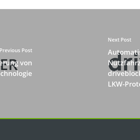
Next Post
Previous Post
Automatis
ierung von
Nutzfahr
echnologie
drivebloc
LKW-Prot