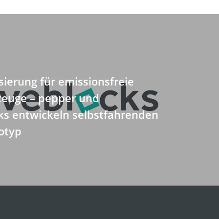
ierung für emissionsfreie
zeuge – pepper und
ks entwickeln selbstfahrenden
otyp