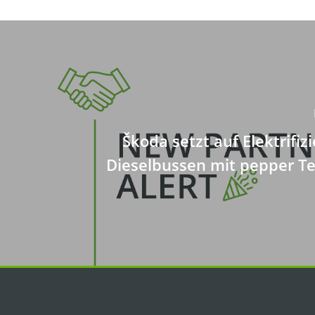
Škoda setzt auf Elektrifiz
Dieselbussen mit pepper T