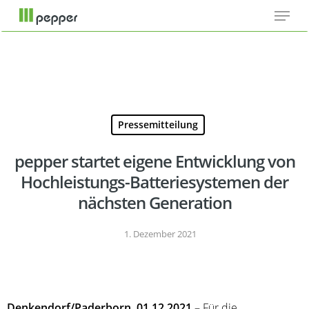
Menu
Skip
Cookie-Einstellungen
to
main
content
Pressemitteilung
pepper startet eigene Entwicklung von
Hochleistungs-Batteriesystemen der
nächsten Generation
1. Dezember 2021
Denkendorf/Paderborn, 01.12.2021
– Für die