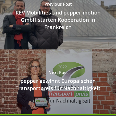
Previous Post
REV Mobilities und pepper motion
GmbH starten Kooperation in
Frankreich
Next Post
pepper gewinnt Europäischen
Transportpreis für Nachhaltigkeit