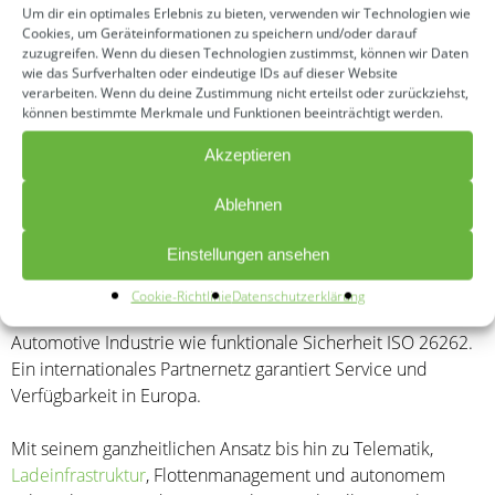
Um dir ein optimales Erlebnis zu bieten, verwenden wir Technologien wie
finanzierte Unternehmen mit Sitz in Denkendorf und Büros
Cookies, um Geräteinformationen zu speichern und/oder darauf
in Garching bei München beschäftigt mehr als 100
zuzugreifen. Wenn du diesen Technologien zustimmst, können wir Daten
wie das Surfverhalten oder eindeutige IDs auf dieser Website
Mitarbeiter*innen.
verarbeiten. Wenn du deine Zustimmung nicht erteilst oder zurückziehst,
können bestimmte Merkmale und Funktionen beeinträchtigt werden.
Als erster digitaler OEM weltweit (ohne eigene Lagerhaltung
und Fertigung) bietet pepper innovative Lösungen für die
Akzeptieren
Elektrifizierung (Retrofitting) von gebrauchten und neuen
Ablehnen
Nutzfahrzeugen wie Lastkraftwagen im Verteilverkehr,
Bussen im öffentlichen Personennahverkehr (ÖPNV) sowie
Einstellungen ansehen
kommunalen Fahrzeugen an. pepper ist ISO 9001 zertifiziert
und gewährleistet als einziger
Anbieter von Umrüstlösungen
Cookie-Richtlinie
Datenschutzerklärung
Betriebssicherheit nach internationalen Standards der
Automotive Industrie wie funktionale Sicherheit ISO 26262.
Ein internationales Partnernetz garantiert Service und
Verfügbarkeit in Europa.
Mit seinem ganzheitlichen Ansatz bis hin zu Telematik,
Ladeinfrastruktur
, Flottenmanagement und autonomem